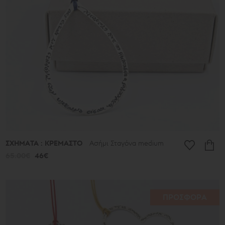
513€
Συλλογή
Γούρια
Τα
Αρχαία
Νέα
2026
μ.Χ.
Καλοκαίρι
2026
Αντιγόνη
Λιτές
Γραμμές
ΣΧΗΜΑΤΑ : ΚΡΕΜΑΣΤΟ
Ασήμι Σταγόνα medium
Μικρά
Τυχερά
65.00€
46€
Μικρά
Ποιήματα
Μπρούντζινα
και
Ασημένια
ΠΡΟΣΦΟΡΑ
Ποιήματα
Φύλλα
Σφαίρες