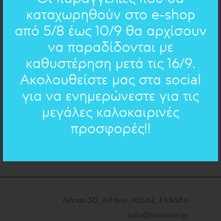
ΘΕΡΙΝΟ ΩΡΑΡΙΟ ΚΑΤΑΣΤΗΜΑΤΟΣ
καταχωρηθούν στο e-shop
Δευτέρα- Παρασκευή: 10.00 - 17:00
από 5/8 έως 10/9 θα αρχίσουν
Σάββατα ΚΛΕΙΣΤΑ
να παραδίδονται με
ΚΥΡΙΑΚΗ: ΚΛΕΙΣΤΑ
καθυστέρηση μετά τις 16/9.
Ακολουθείστε μας στα social
για να ενημερώνεστε για τις
μεγάλες καλοκαιρινές
προσφορές!!
Λέκκα 30, Αθήνα. 10562, Ελλάδα
info@meitani.gr