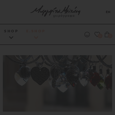
EN
SHOP
E.SHOP
0
0