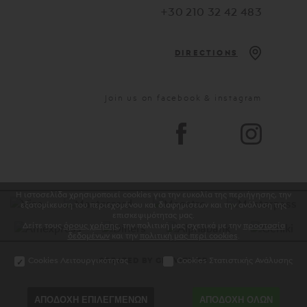
+30 210 32 42 483
DIRECTIONS
Join us on facebook & instagram
Η ιστοσελίδα χρησιμοποιεί cookies για την ευκολία της περιήγησης, την
εξατομίκευση του περιεχομένου και διαφημίσεων και την ανάλυση της
επισκεψιμότητας μας.
Δείτε τους
όρους χρήσης
, την πολιτική μας σχετικά με την
προστασία
δεδομένων
και την
πολιτική μας περί cookies
.
Cookies Λειτουργικότητας
Cookies Στατιστικής Ανάλυσης
CREATED BY GRAVITY.GR
ΑΠΟΔΟΧΗ ΕΠΙΛΕΓΜΕΝΩΝ
ΑΠΟΔΟΧΗ ΟΛΩΝ