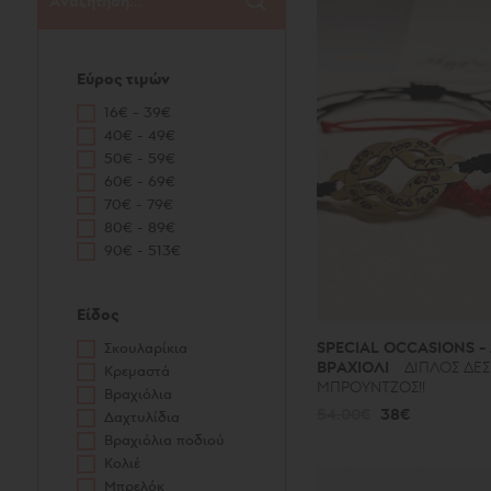
Εύρος τιμών
16€ - 39€
40€ - 49€
50€ - 59€
60€ - 69€
70€ - 79€
80€ - 89€
90€ - 513€
Είδος
SPECIAL OCCASIONS -
Σκουλαρίκια
ΒΡΑΧΙΟΛΙ
ΔΙΠΛΟΣ ΔΕ
Κρεμαστά
ΜΠΡΟΥΝΤΖΟΣ!!
Βραχιόλια
54.00€
38€
Δαχτυλίδια
Βραχιόλια ποδιού
Κολιέ
Μπρελόκ