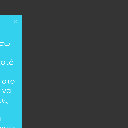
ίσω
ιστό
 στο
 να
ις
α