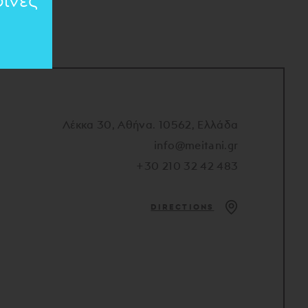
ινές
Λέκκα 30, Αθήνα. 10562, Ελλάδα
info@meitani.gr
+30 210 32 42 483
DIRECTIONS