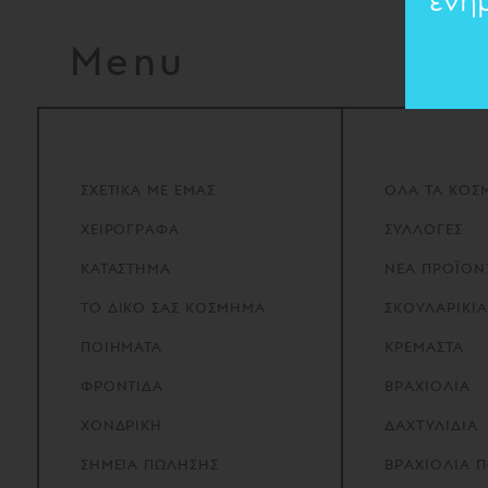
ενη
Menu
ΣΧΕΤΙΚΑ
ΜΕ
ΕΜΑΣ
ΟΛΑ ΤΑ ΚΟΣ
ΧΕΙΡΟΓΡΑΦΑ
ΣΥΛΛΟΓΕΣ
ΚΑΤΑΣΤΗΜΑ
ΝΕΑ ΠΡΟΪΟΝ
ΤΟ
ΔΙΚΟ
ΣΑΣ
ΚΟΣΜΗΜΑ
ΣΚΟΥΛΑΡΙΚΙΑ
ΠΟΙΗΜΑΤΑ
ΚΡΕΜΑΣΤΑ
ΦΡΟΝΤΙΔΑ
ΒΡΑΧΙΟΛΙΑ
ΧΟΝΔΡΙΚΗ
ΔΑΧΤΥΛΙΔΙΑ
ΣΗΜΕΙΑ
ΠΩΛΗΣΗΣ
ΒΡΑΧΙΟΛΙΑ 