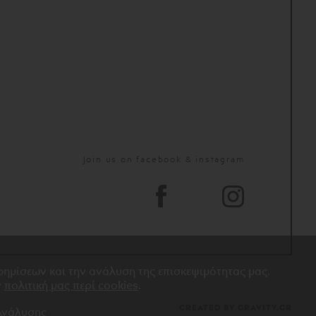
Join us on facebook & instagram
αφημίσεων και την ανάλυση της επισκεψιμότητας μας.
ν
πολιτική μας περί cookies
.
CREATED BY GRAVITY.GR
 Ανάλυσης