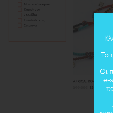
Μανικετόκουμπα
Καρφίτσες
Στολίδια
Σελιδοδείκτες
Στέφανα
Κλ
Το 
Οι 
e-
AFRICA: ΚΟΛΙΕ
π
299.00€
150.00€