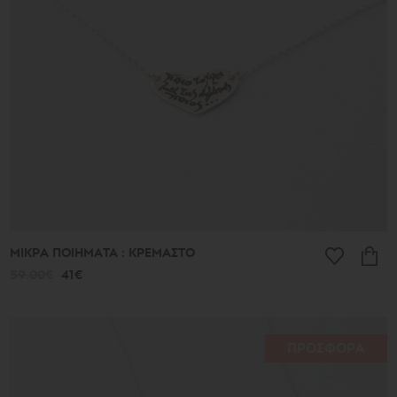
513€
Συλλογή
Γούρια
Τα
Αρχαία
Νέα
2026
μ.Χ.
Καλοκαίρι
2026
Αντιγόνη
Λιτές
Γραμμές
ΜΙΚΡΑ ΠΟΙΗΜΑΤΑ : ΚΡΕΜΑΣΤΟ
Μικρά
Τυχερά
59.00€
41€
Μικρά
Ποιήματα
Μπρούντζινα
και
Ασημένια
ΠΡΟΣΦΟΡΑ
Ποιήματα
Φύλλα
Σφαίρες