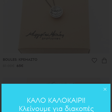
BOULES: ΚΡΕΜΑΣΤΟ
81.00€
65€
ΠΡΟΣΦΟΡΑ
ΚΑΛΟ ΚΑΛΟΚΑΙΡΙ!
Κλείνουμε για διακοπές