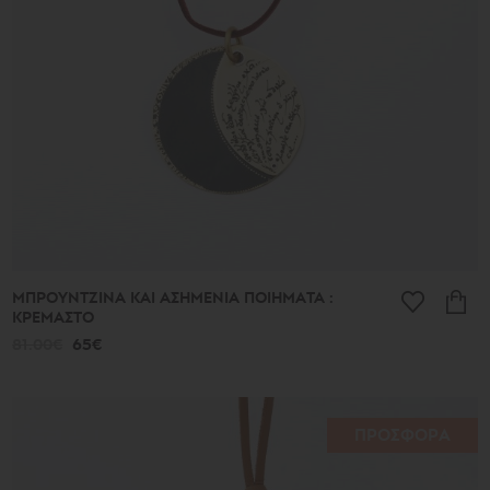
Σχήματα
Κώνοι
Ερωτικά
Κοσμήματα
Έθνικ
Αμύγδαλα
και
Χρώματα
Διάτρητα
Boules
Ερωτόκριτος
Μυστικά
κλειδιά
Καλοκαιρινά
ΜΠΡΟΥΝΤΖΙΝΑ ΚΑΙ ΑΣΗΜΕΝΙΑ ΠΟΙΗΜΑΤΑ :
ευρήματα
ΚΡΕΜΑΣΤΟ
Πεταλούδες
81.00€
65€
Men's
Africa
Special
Occasions
ΠΡΟΣΦΟΡΑ
-
Δωρα