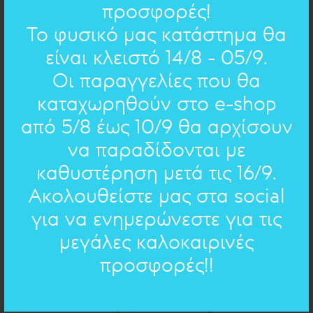
προσφορές!
Το φυσικό μας κατάστημα θα
είναι κλειστό 14/8 - 05/9.
Οι παραγγελίες που θα
ΣΧΗΜΑΤΑ : ΚΡΕΜΑΣΤΟ
Μπρούντζος Σταγόνα large
με χάντρα
καταχωρηθούν στο e-shop
43.00€
34€
από 5/8 έως 10/9 θα αρχίσουν
να παραδίδονται με
καθυστέρηση μετά τις 16/9.
ΠΡΟΣΦΟΡΑ
Ακολουθείστε μας στα social
για να ενημερώνεστε για τις
μεγάλες καλοκαιρινές
προσφορές!!