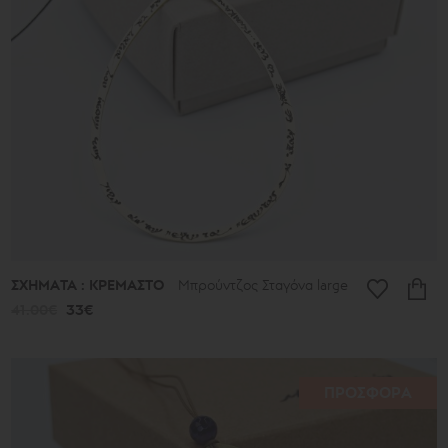
513€
Συλλογή
Γούρια
Τα
Αρχαία
Νέα
2026
μ.Χ.
Καλοκαίρι
2026
Αντιγόνη
Λιτές
Γραμμές
ΣΧΗΜΑΤΑ : ΚΡΕΜΑΣΤΟ
Μπρούντζος Σταγόνα large
Μικρά
Τυχερά
41.00€
33€
Μικρά
Ποιήματα
Μπρούντζινα
και
Ασημένια
ΠΡΟΣΦΟΡΑ
Ποιήματα
Φύλλα
Σφαίρες