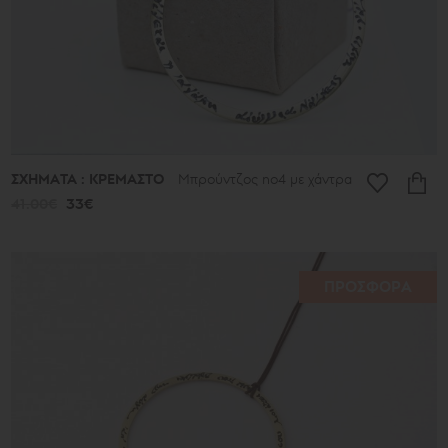
ΣΧΗΜΑΤΑ : ΚΡΕΜΑΣΤΟ
Μπρούντζος no4 με χάντρα
41.00€
33€
ΠΡΟΣΦΟΡΑ