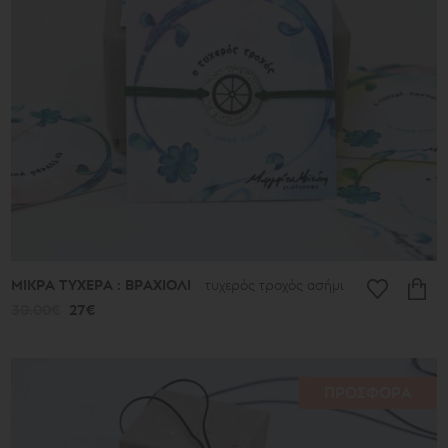
513€
Είδος
Σκουλαρίκια
Κρεμαστά
Βραχιόλια
Δαχτυλίδια
Βραχιόλια
ποδιού
Κολιέ
Μπρελόκ
Μανικετόκουμπα
Καρφίτσες
ΜΙΚΡΑ ΤΥΧΕΡΑ : ΒΡΑΧΙΟΛΙ
τυχερός τροχός ασήμι
Στολίδια
30.00€
27€
Σελιδοδείκτες
Στέφανα
ΠΡΟΣΦΟΡΑ
Συλλογή
Γούρια