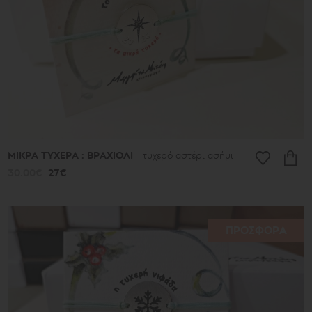
Αμύγδαλα
και
Χρώματα
Διάτρητα
Boules
Ερωτόκριτος
Μυστικά
κλειδιά
Καλοκαιρινά
ευρήματα
Πεταλούδες
Men's
ΜΙΚΡΑ ΤΥΧΕΡΑ : ΒΡΑΧΙΟΛΙ
τυχερό αστέρι ασήμι
Africa
30.00€
27€
Special
Occasions
-
Δωρα
ΠΡΟΣΦΟΡΑ