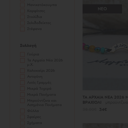
Μανικετόκουμπα
ΝΕΟ
Καρφίτσες
Στολίδια
Σελιδοδείκτες
Στέφανα
Συλλογή
Γούρια
Τα Αρχαία Νέα 2026
μ.Χ.
Καλοκαίρι 2026
Αντιγόνη
Λιτές Γραμμές
Μικρά Τυχερά
Μικρά Ποιήματα
ΤΑ ΑΡΧΑΙΑ ΝΕΑ 2026 Μ
Μπρούντζινα και
ΒΡΑΧΙΟΛΙ
μπρούντζινο
Ασημένια Ποιήματα
38.00€
34€
Φύλλα
Σφαίρες
Σχήματα