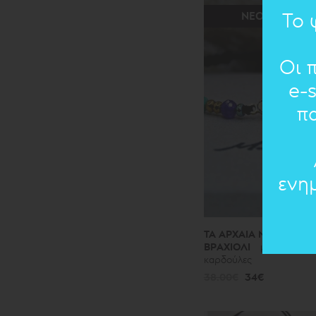
Το 
ΝΕΟ
Οι 
e-
π
ενη
ΤΑ ΑΡΧΑΙΑ ΝΕΑ 2026 Μ
ΒΡΑΧΙΟΛΙ
μπρούντζινο
καρδούλες
38.00€
34€