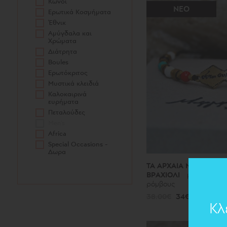
Κώνοι
ΝΕΟ
Ερωτικά Κοσμήματα
Έθνικ
Αμύγδαλα και
Χρώματα
Διάτρητα
Boules
Ερωτόκριτος
Μυστικά κλειδιά
Καλοκαιρινά
ευρήματα
Πεταλούδες
Men's
Africa
Special Occasions -
Δωρα
ΤΑ ΑΡΧΑΙΑ ΝΕΑ 2026 Μ
ΒΡΑΧΙΟΛΙ
μπρούντζινο
ρόμβους
38.00€
34€
Κλ