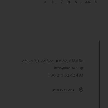
<
1
...
7
8
9
...
44
>
Λέκκα 30, Αθήνα. 10562, Ελλάδα
info@meitani.gr
+30 210 32 42 483
DIRECTIONS