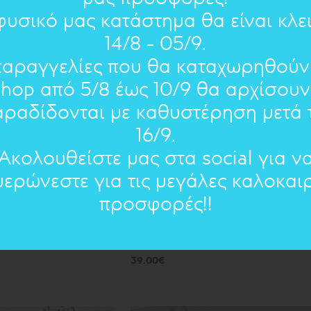
φυσικό μας κατάστημα θα είναι κλε
ΠΡΟΣΦΟΡΑ
ΝΕΟ
14/8 - 05/9.
παραγγελίες που θα καταχωρηθούν
shop από 5/8 έως 10/9 θα αρχίσουν
αραδίδονται με καθυστέρηση μετά τ
16/9.
Ακολουθείστε μας στα social για ν
μερώνεστε για τις μεγάλες καλοκαιρ
προσφορές!!
.Χ.:
SPECIAL OCCASIONS - ΔΩΡΑ:
 με
ΣΕΛΙΔΟΔΕΙΚΤΗΣ
Άνθος του Γιαλού
39.00€