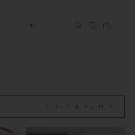
EN
0
0
<
1
...
7
8
9
...
44
>