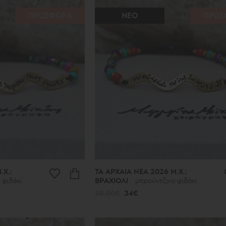
ΠΡΟΣΦΟΡΑ
ΝΕΟ
ΠΡΟΣ
.Χ.:
ΤΑ ΑΡΧΑΙΑ ΝΕΑ 2026 Μ.Χ.:
 φιδάκι
ΒΡΑΧΙΟΛΙ
μπρούντζινο φιδάκι
38.00€
34€