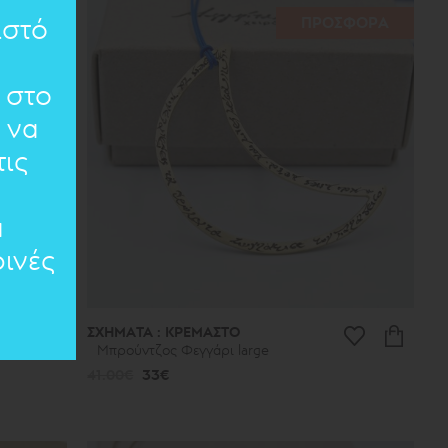
ιστό
ΠΡΟΣΦΟΡΑ
 στο
 να
ις
α
ινές
ΣΧΗΜΑΤΑ : ΚΡΕΜΑΣΤΟ
Μπρούντζος Φεγγάρι large
41.00€
33€