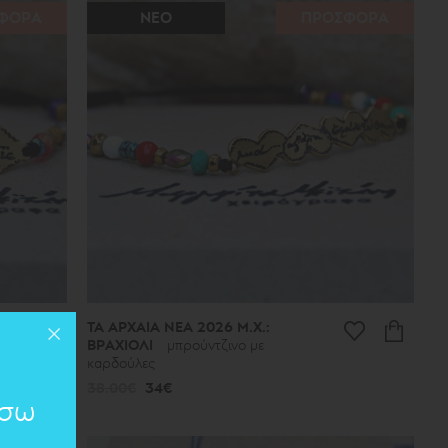
ΦΟΡΑ
ΝΕΟ
ΠΡΟΣΦΟΡΑ
ΤΑ ΑΡΧΑΙΑ ΝΕΑ 2026 Μ.Χ.:
ΒΡΑΧΙΟΛΙ
μπρούντζινο με
καρδούλες
38.00€
34€
ίσω