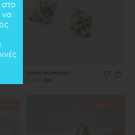
 στο
 να
ις
α
ινές
ΚΏΝΟΙ: ΣΚΟΥΛΑΡΙΚΙΑ
65.00€
52€
ΦΟΡΑ
ΠΡΟΣΦΟΡΑ