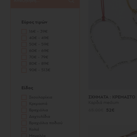
Εύρος τιμών
16€ - 39€
40€ - 49€
50€ - 59€
60€ - 69€
70€ - 79€
80€ - 89€
90€ - 513€
Είδος
ΣΧΗΜΑΤΑ : ΚΡΕΜΑΣΤΟ
Σκουλαρίκια
Καρδιά medium
Κρεμαστά
Βραχιόλια
65.00€
52€
Δαχτυλίδια
Βραχιόλια ποδιού
Κολιέ
Μπρελόκ