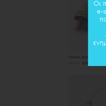
Οι 
e-
π
ενη
ΚΏΝΟΙ: ΣΚΟΥΛΑΡΙΚΙΑ
65.00€
52€