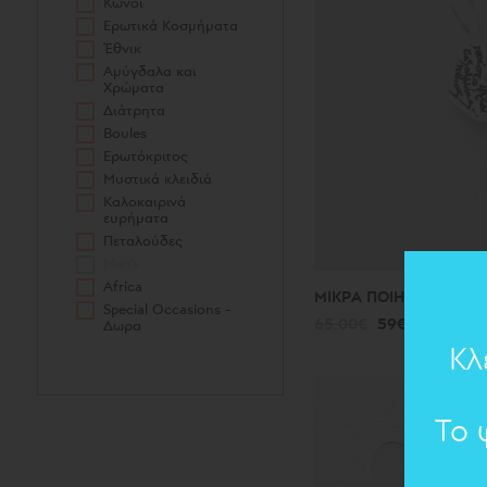
Κώνοι
Ερωτικά Κοσμήματα
Έθνικ
Αμύγδαλα και
Χρώματα
Διάτρητα
Boules
Ερωτόκριτος
Μυστικά κλειδιά
Καλοκαιρινά
ευρήματα
Πεταλούδες
Men's
Africa
ΜΙΚΡΑ ΠΟΙΗΜΑΤΑ : ΣΚ
Special Occasions -
65.00€
59€
Δωρα
Κλ
Το 