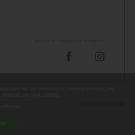
Join us on facebook & instagram
αφημίσεων και την ανάλυση της επισκεψιμότητας μας.
ν
πολιτική μας περί cookies
.
CREATED BY GRAVITY.GR
 Ανάλυσης
ΛΩΝ