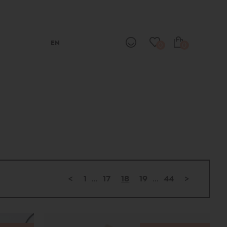
EN
0
0
<
1
...
17
18
19
...
44
>