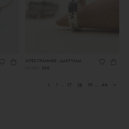
ΛΙΤΕΣ ΓΡΑΜΜΕΣ : ΔΑΧΤΥΛΙΔΙ
65.00€
52€
<
1
...
17
18
19
...
44
>