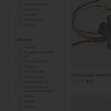
Μανικετόκουμπα
Καρφίτσες
Στολίδια
Σελιδοδείκτες
Στέφανα
Συλλογή
Γούρια
Τα Αρχαία Νέα 2026
μ.Χ.
Καλοκαίρι 2026
Αντιγόνη
Λιτές Γραμμές
ΠΕΤΑΛΟΥΔΕΣ: ΚΡΕΜΑΣ
Μικρά Τυχερά
65.00€
52€
Μικρά Ποιήματα
Μπρούντζινα και
Ασημένια Ποιήματα
Φύλλα
Σφαίρες
Σχήματα