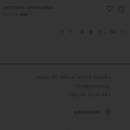
ΑΝΤΙΓΟΝΗ: ΣΚΟΥΛΑΡΙΚΙΑ
78.00€
55€
<
1
...
5
6
7
...
14
>
Λέκκα 30, Αθήνα. 10562, Ελλάδα
info@meitani.gr
+30 210 32 42 483
DIRECTIONS