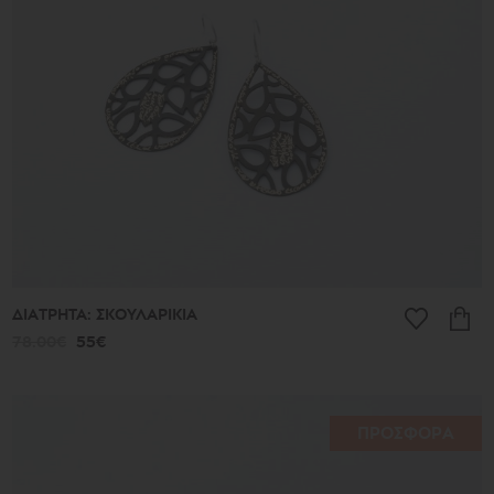
513€
Συλλογή
Γούρια
Τα
Αρχαία
Νέα
2026
μ.Χ.
Καλοκαίρι
2026
Αντιγόνη
Λιτές
Γραμμές
ΔΙΑΤΡΗΤΑ: ΣΚΟΥΛΑΡΙΚΙΑ
Μικρά
Τυχερά
78.00€
55€
Μικρά
Ποιήματα
Μπρούντζινα
και
Ασημένια
ΠΡΟΣΦΟΡΑ
Ποιήματα
Φύλλα
Σφαίρες