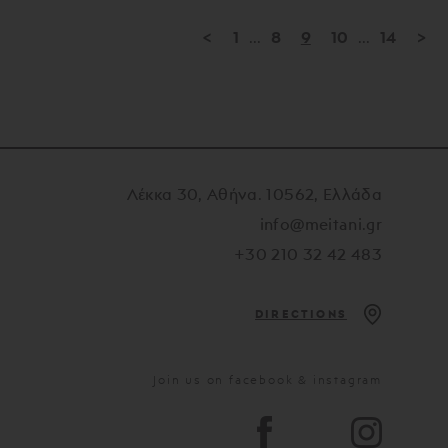
<
1
...
8
9
10
...
14
>
Λέκκα 30, Αθήνα. 10562, Ελλάδα
info@meitani.gr
+30 210 32 42 483
DIRECTIONS
Join us on facebook & instagram