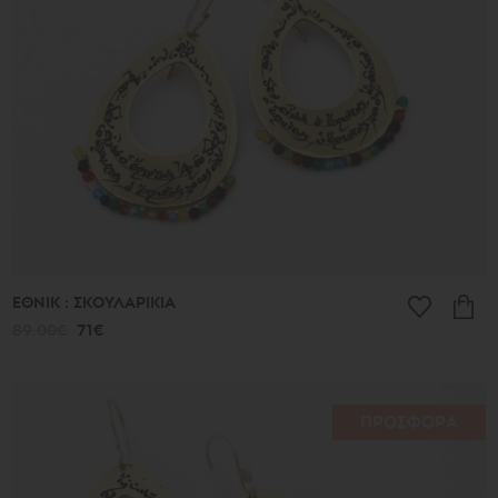
Σχήματα
Κώνοι
Ερωτικά
Κοσμήματα
Έθνικ
Αμύγδαλα
και
Χρώματα
Διάτρητα
Boules
Ερωτόκριτος
Μυστικά
κλειδιά
Καλοκαιρινά
ΕΘΝΙΚ : ΣΚΟΥΛΑΡΙΚΙΑ
ευρήματα
89.00€
71€
Πεταλούδες
Men's
Africa
Special
ΠΡΟΣΦΟΡΑ
Occasions
-
Δωρα