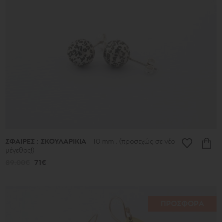
513€
Συλλογή
Γούρια
Τα
Αρχαία
Νέα
2026
μ.Χ.
Καλοκαίρι
2026
Αντιγόνη
Λιτές
Γραμμές
ΣΦΑΙΡΕΣ : ΣΚΟΥΛΑΡΙΚΙΑ
10 mm , (προσεχώς σε νέο
Μικρά
μέγεθος!)
Τυχερά
Μικρά
89.00€
71€
Ποιήματα
Μπρούντζινα
και
Ασημένια
Ποιήματα
ΠΡΟΣΦΟΡΑ
Φύλλα
Σφαίρες