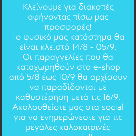
Κλείνουμε για διακοπές
αφήνοντας πίσω μας
προσφορές!
Το φυσικό μας κατάστημα θα
είναι κλειστό 14/8 - 05/9.
Οι παραγγελίες που θα
SPECIAL OCCASIONS - ΔΩΡΑ: ΒΡΑΧΙΟΛΙ
ΔΙΠΛΟΣ
καταχωρηθούν στο e-shop
ΔΕΣΜΟΣ ΜΠΡΟΥΝΤΖΟΣ!!
από 5/8 έως 10/9 θα αρχίσουν
54.00€
38€
να παραδίδονται με
καθυστέρηση μετά τις 16/9.
ΠΡΟΣΦΟΡΑ
Ακολουθείστε μας στα social
για να ενημερώνεστε για τις
μεγάλες καλοκαιρινές