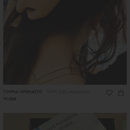
Εύρος
τιμών
16€
-
39€
40€
-
49€
50€
-
59€
60€
-
69€
ΓΟΥΡΙΑ: ΚΡΕΜΑΣΤΟ
ΓΟΥΡΙ 2022 μπρούντζος
70€
-
19.00€
79€
80€
-
89€
90€
-