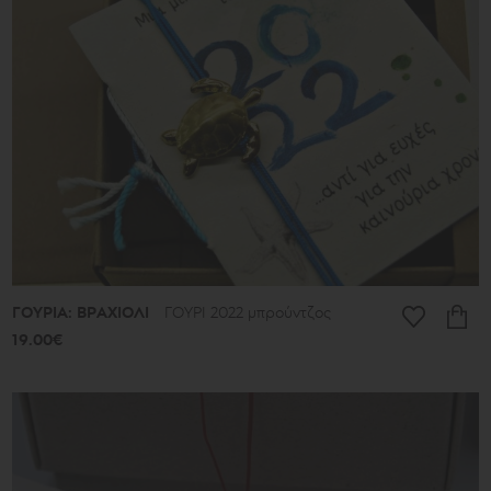
513€
Είδος
Σκουλαρίκια
Κρεμαστά
Βραχιόλια
Δαχτυλίδια
Βραχιόλια
ποδιού
Κολιέ
Μπρελόκ
Μανικετόκουμπα
Καρφίτσες
ΓΟΥΡΙΑ: ΒΡΑΧΙΟΛΙ
ΓΟΥΡΙ 2022 μπρούντζος
Στολίδια
19.00€
Σελιδοδείκτες
Στέφανα