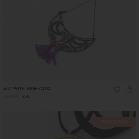
513€
Είδος
Σκουλαρίκια
Κρεμαστά
Βραχιόλια
Δαχτυλίδια
Βραχιόλια
ποδιού
Κολιέ
Μπρελόκ
Μανικετόκουμπα
Καρφίτσες
ΔΙΑΤΡΗΤΑ: ΚΡΕΜΑΣΤΟ
Στολίδια
78.00€
55€
Σελιδοδείκτες
Στέφανα
ΠΡΟΣΦΟΡΑ