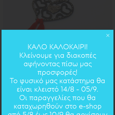
ΚΑΛΟ ΚΑΛΟΚΑΙΡΙ!
ΔΙΑΤΡΗΤΑ: ΚΡΕΜΑΣΤΟ
Κλείνουμε για διακοπές
81.00€
57€
αφήνοντας πίσω μας
προσφορές!
ΠΡΟΣΦΟΡΑ
Το φυσικό μας κατάστημα θα
είναι κλειστό 14/8 - 05/9.
Οι παραγγελίες που θα
καταχωρηθούν στο e-shop
από 5/8 έως 10/9 θα αρχίσουν