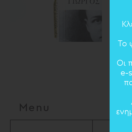
Κλ
Το 
Οι 
e-
π
Menu
ενη