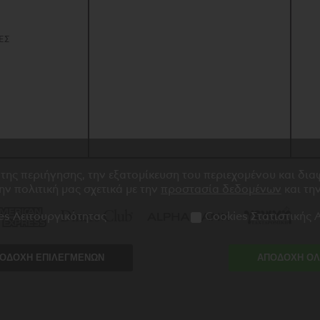
Ναπολέ
ποίημα
Ύμνος στ
ΕΣ
Σαν αερά
 της περιήγησης, την εξατομίκευση του περιεχομένου και δι
την πολιτική μας σχετικά με την
προστασία δεδομένων
και τη
es Λειτουργικότητας
Cookies Στατιστικής
ΟΔΟΧΗ ΕΠΙΛΕΓΜΕΝΩΝ
ΑΠΟΔΟΧΗ Ο