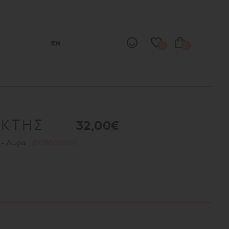
EN
0
0
ΙΚΤΗΣ
32,00€
s - Δωρα
[SOB003029]