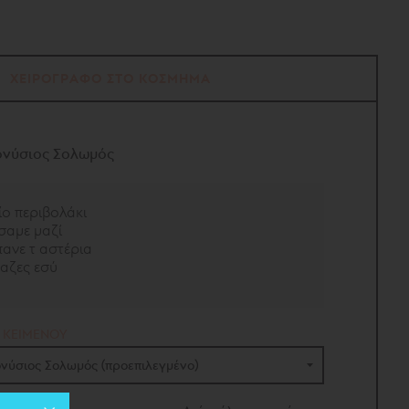
ΧΕΙΡΟΓΡΑΦΟ ΣΤΟ ΚΟΣΜΗΜΑ
ονύσιος Σολωμός
ίο περιβολάκι
σαμε μαζί
ανε τ αστέρια
ταζες εσύ
 ΚΕΙΜΕΝΟΥ
ονύσιος Σολωμός (προεπιλεγμένο)
νύσιος Σολωμός
(προεπιλεγμένο)