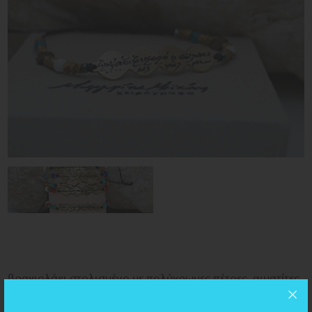
βραχιολάκι στολισμένο με πολύχρωμες πέτρες, αιματίτες
, χαολίτες, αμαζονίτες, κοραλάκια.