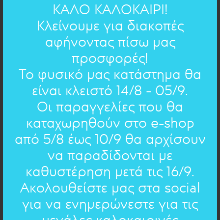
ΚΑΛΟ ΚΑΛΟΚΑΙΡΙ!
4,5cm
ΔΙΑΣΤΑΣΕΙΣ:
Κλείνουμε για διακοπές
ορείχαλκος
ΥΛΙΚΟ:
αφήνοντας πίσω μας
προσφορές!
ΧΕΙΡΟΓΡΑΦΟ ΣΤΟ ΚΟΣΜΗΜΑ
Το φυσικό μας κατάστημα θα
είναι κλειστό 14/8 - 05/9.
Φωνή απ την Θάλασσα
- Κ.Π. Καβάφης
Οι παραγγελίες που θα
καταχωρηθούν στο e-shop
Τραγούδι τρυφερό η θάλασσα μας
από 5/8 έως 10/9 θα αρχίσουν
ψάλλει,
τραγούδι που έκαμαν τρεις ποιηταί
να παραδίδονται με
μεγάλοι,
καθυστέρηση μετά τις 16/9.
ο ήλιος, ο αέρας και ο ουρανός.
Ακολουθείστε μας στα social
για να ενημερώνεστε για τις
EΠΙΛΟΓΗ ΑΛΛΟΥ ΚΕΙΜΕΝΟΥ
μεγάλες καλοκαιρινές