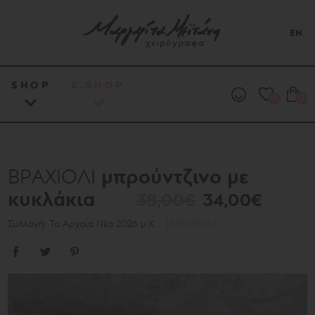
EN
SHOP
E.SHOP
0
0
μπρούντζινο με
ΒΡΑΧΙΟΛΙ
κυκλάκια
38,00€
34,00€
Συλλογή: Τα Αρχαία Νέα 2026 μ.Χ.
[AXB015014]