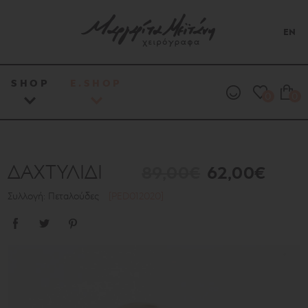
EN
SHOP
E.SHOP
0
0
ΔΑΧΤΥΛΙΔΙ
89,00€
62,00€
Συλλογή: Πεταλούδες
[PED012020]