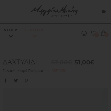
EN
SHOP
E.SHOP
0
0
ΔΑΧΤΥΛΙΔΙ
57,00€
51,00€
Συλλογή: Μικρά Ποιήματα
[MID151015]