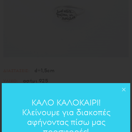
d=1,5cm
ΔΙΑΣΤΑΣΕΙΣ:
ασήμι 925
ΥΛΙΚΟ:
ΚΑΛΟ ΚΑΛΟΚΑΙΡΙ!
ΧΕΙΡΟΓΡΑΦΟ ΣΤΟ ΚΟΣΜΗΜΑ
Κλείνουμε για διακοπές
Απόφθεγμα
αφήνοντας πίσω μας
- Νίκος Καζαντζάκης
προσφορές!