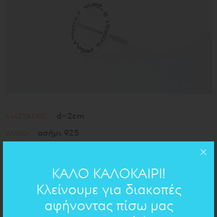
d=2cm
ΔΙΑΣΤΑΣΕΙΣ:
ασήμι 925
ΥΛΙΚΟ:
ΧΕΙΡΟΓΡΑΦΟ ΣΤΟ ΚΟΣΜΗΜΑ
ΚΑΛΟ ΚΑΛΟΚΑΙΡΙ!
Κλείνουμε για διακοπές
Ιθάκη
- Κ.Π. ΚΑΒΑΦΗΣ
αφήνοντας πίσω μας