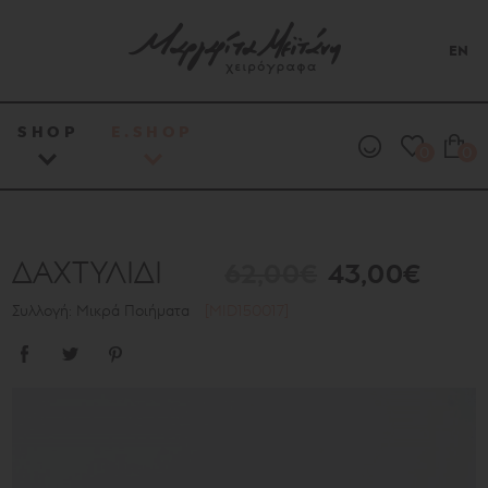
EN
SHOP
E.SHOP
0
0
ΔΑΧΤΥΛΙΔΙ
62,00€
43,00€
Συλλογή: Μικρά Ποιήματα
[MID150017]