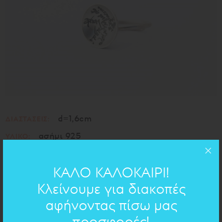
d=1,6cm
ΔΙΑΣΤΑΣΕΙΣ:
ασήμι 925
ΥΛΙΚΟ:
ΚΑΛΟ ΚΑΛΟΚΑΙΡΙ!
ΧΕΙΡΟΓΡΑΦΟ ΣΤΟ ΚΟΣΜΗΜΑ
Κλείνουμε για διακοπές
Απόφθεγμα
αφήνοντας πίσω μας
- Νίκος Καζαντζάκης
προσφορές!