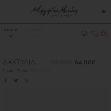
EN
SHOP
E.SHOP
0
0
ΔΑΧΤΥΛΙΔΙ
92,00€
64,00€
Συλλογή: Boules
[BOD002022]