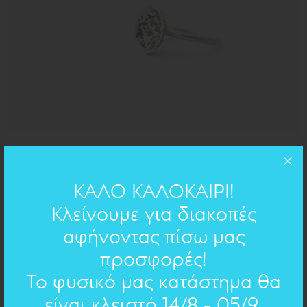
d=1,3cm
ΔΙΑΣΤΑΣΕΙΣ:
ΚΑΛΟ ΚΑΛΟΚΑΙΡΙ!
ασήμι 925
ΥΛΙΚΟ:
Κλείνουμε για διακοπές
αφήνοντας πίσω μας
ΧΕΙΡΟΓΡΑΦΟ ΣΤΟ ΚΟΣΜΗΜΑ
προσφορές!
Το φυσικό μας κατάστημα θα
Επιλέξτε χειρόγραφο
είναι κλειστό 14/8 - 05/9.