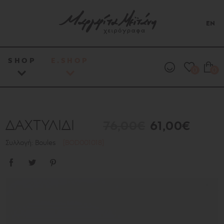
EN
SHOP
E.SHOP
0
0
ΔΑΧΤΥΛΙΔΙ
76,00€
61,00€
Συλλογή: Boules
[BOD001018]