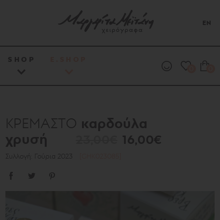
EN
SHOP
E.SHOP
0
0
καρδούλα
ΚΡΕΜΑΣΤΟ
χρυσή
23,00€
16,00€
Συλλογή: Γούρια 2023
[GHK023085]