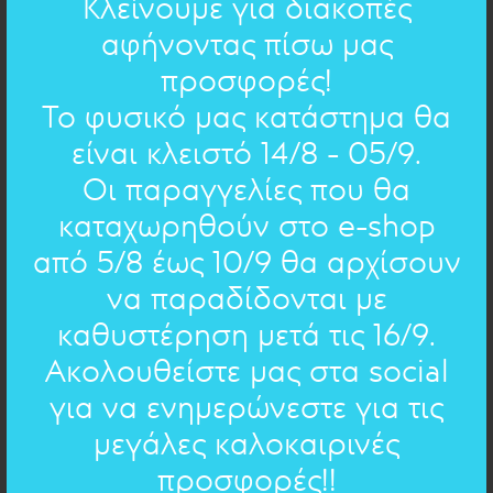
Κλείνουμε για διακοπές
αφήνοντας πίσω μας
προσφορές!
Το φυσικό μας κατάστημα θα
είναι κλειστό 14/8 - 05/9.
Οι παραγγελίες που θα
καταχωρηθούν στο e-shop
από 5/8 έως 10/9 θα αρχίσουν
"Βρες κάτι" 2023
να παραδίδονται με
Βρες κάτι που να σου δώσει δύναμη και υγεία (μηλαράκι)
βρες αγάπη βρες χαρά (καρδούλα)
καθυστέρηση μετά τις 16/9.
βρες θάλασσες και καταφύγια μικρά (κοχυλάκι)
Ακολουθείστε μας στα social
για να ενημερώνεστε για τις
Είναι πολύ μικρούλα!
ΔΙΑΣΤΑΣΕΙΣ:
μεγάλες καλοκαιρινές
μπρούντζος
ΥΛΙΚΟ:
προσφορές!!