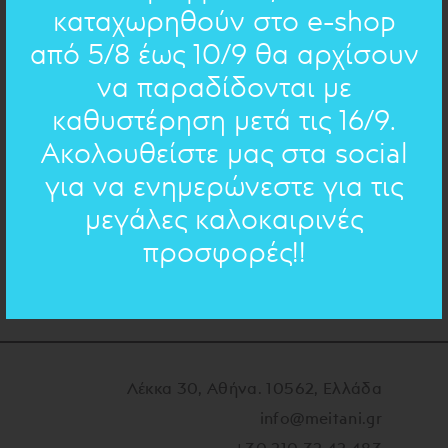
του χρόνου σαν και σήμερα νά'ναι μαλαματένια!"
καταχωρηθούν στο e-shop
από 5/8 έως 10/9 θα αρχίσουν
d=4cm
ΔΙΑΣΤΑΣΕΙΣ:
να παραδίδονται με
Οξειδωμένος Μπρούντζος
ΥΛΙΚΟ:
καθυστέρηση μετά τις 16/9.
Ακολουθείστε μας στα social
για να ενημερώνεστε για τις
ΠΟΣΟΤΗΤΑ
μεγάλες καλοκαιρινές
ΠΡΟΣΘΗΚΗ
προσφορές!!
Λέκκα 30, Αθήνα. 10562, Ελλάδα
info@meitani.gr
+30 210 32 42 483