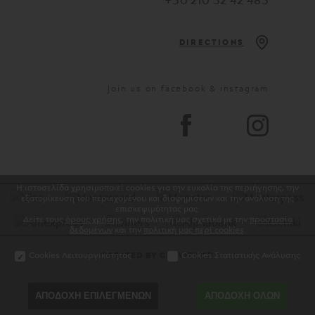
DIRECTIONS
Join us on facebook & instagram
Η ιστοσελίδα χρησιμοποιεί cookies για την ευκολία της περιήγησης, την
εξατομίκευση του περιεχομένου και διαφημίσεων και την ανάλυση της
επισκεψιμότητας μας.
Δείτε τους
όρους χρήσης
, την πολιτική μας σχετικά με την
προστασία
δεδομένων
και την
πολιτική μας περί cookies
.
Cookies Λειτουργικότητας
Cookies Στατιστικής Ανάλυσης
CREATED BY GRAVITY.GR
ΑΠΟΔΟΧΗ ΕΠΙΛΕΓΜΕΝΩΝ
ΑΠΟΔΟΧΗ ΟΛΩΝ