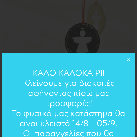
ΚΑΛΟ ΚΑΛΟΚΑΙΡΙ!
Κλείνουμε για διακοπές
αφήνοντας πίσω μας
προσφορές!
Το φυσικό μας κατάστημα θα
είναι κλειστό 14/8 - 05/9.
Μοναδικά Χριστουγεννιάτικα Στολίδια
Οι παραγγελίες που θα
"Σ'αυτό το σπίτι πού ρθαμε τα ράφια είν' ασημένια