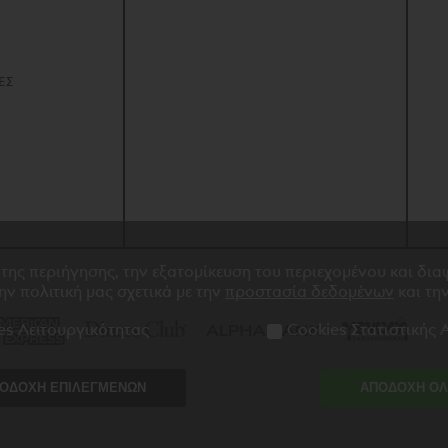
Απόστολ
Βρες χρ
Ναπολέ
ποίημα
Ύμνος στ
ΕΣ
Σαν αερά
 της περιήγησης, την εξατομίκευση του περιεχομένου και δι
την πολιτική μας σχετικά με την
προστασία δεδομένων
και τη
es Λειτουργικότητας
Cookies Στατιστικής
ΟΔΟΧΗ ΕΠΙΛΕΓΜΕΝΩΝ
ΑΠΟΔΟΧΗ Ο