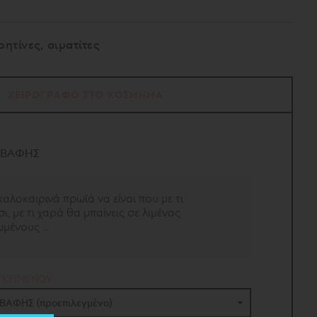
ητίνες, αιματίτες
ΧΕΙΡΟΓΡΑΦΟ ΣΤΟ ΚΟΣΜΗΜΑ
ΚΑΒΑΦΗΣ
αλοκαιρινά πρωϊά να είναι που με τι
ι, με τι χαρά θα μπαίνεις σε λιμένας
ωμένους …
 ΚΕΙΜΕΝΟΥ
ΑΒΑΦΗΣ (προεπιλεγμένο)