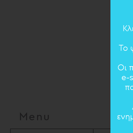
Κλ
Το 
Οι 
e-
π
Menu
ενη