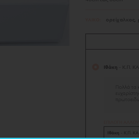
ορείχαλκος, ρ
ΥΛΙΚΟ:
Ιθάκη
- Κ.Π. 
Πολλά τα κ
ευχαρίστησ
πρωτοειδ
EΠΙΛΟΓΗ ΑΛΛΟΥ
Ιθάκη
- Κ.Π. Κ