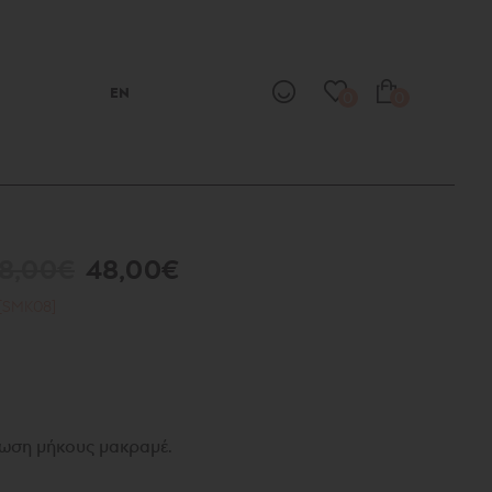
EN
0
0
8,00€
48,00€
[SMK08]
ίωση μήκους μακραμέ.