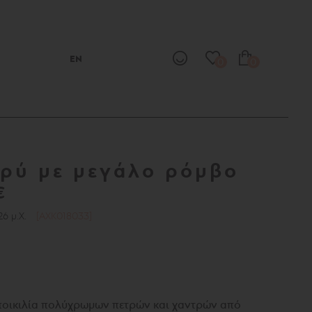
EN
0
0
ρύ με μεγάλο ρόμβο
€
26 μ.Χ.
[AXK018033]
 ποικιλία πολύχρωμων πετρών και χαντρών από