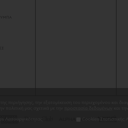
Το φως πο
Nazim 
Απόφθεγ
Αγνώσ
Η πιο όμ
ΟΥΜΠΑ
Απόστολ
Βρες χρ
Ναπολέ
ποίημα
Ύμνος στ
ΕΣ
Σαν αερά
 της περιήγησης, την εξατομίκευση του περιεχομένου και δι
την πολιτική μας σχετικά με την
προστασία δεδομένων
και τη
es Λειτουργικότητας
Cookies Στατιστικής