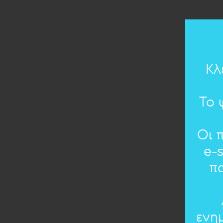
Κλ
Το 
Οι 
e-
π
ενη