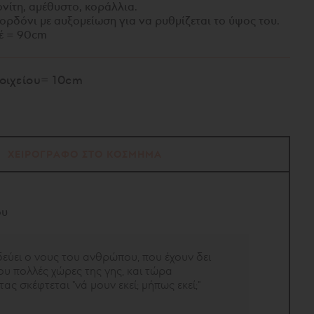
ονίτη, αμέθυστο, κοράλλια.
κορδόνι με αυξομείωση για να ρυθμίζεται το ύψος του.
ιέ = 90cm
οιχείου= 10cm
ΧΕΙΡΟΓΡΑΦΟ ΣΤΟ ΚΟΣΜΗΜΑ
ου
δεύει ο νους του ανθρώπου, που έχουν δει
ου πολλές χώρες της γης, και τώρα
ς σκέφτεται "νά μουν εκεί; μήπως εκεί;"