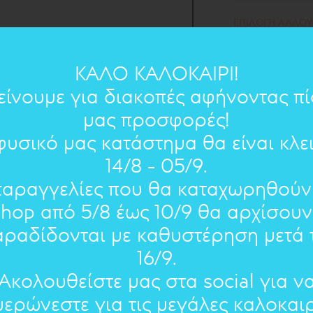
EΠΙΛΟΓΗ ΑΛΛΟΥ
Ιλιάδα
- Ομήρο
ΚΑΛΟ ΚΑΛΟΚΑΙΡΙ!
Ιλιάδα
- Ομήρ
είνουμε για διακοπές αφήνοντας π
Ευχές
-
μας προσφορές!
Μαργαρ
Ευχές
: βρ
φυσικό μας κατάστημα θα είναι κλε
ΣΥΜΠΛΗΡΩΣΤΕ
Ευχές
Γ. Σαρ
: η
Ινδία
: Θέλω 
14/8 - 05/9.
Συμπληρώστε σ
εκφράζει, για 
Ευχές
: να
Καλοκαιρ
Κ.Π. Κ
παραγγελίες που θα καταχωρηθούν
ΑΛΛΟΤΕ
shop από 5/8 έως 10/9 θα αρχίσουν
Ευχές
: μι
Κλειδί κα
ΑΠΟΨΕ Ο 
Δημοτι
Επέστρεφ
ΠΟΣΟΤΗΤΑ
αραδίδονται με καθυστέρηση μετά τ
Ευχές
: π
Μυστικό 
Γειά στη
Επήγα
Βιτσέν
: Δεν 
Αμοργιανό
16/9.
Ευχές
: νά
Νύχτες Α
ΕΛΑ ΝΑ Δ
Η πόλις
: Εί
Λιανοτρ
Διονύσ
Ερωτόκρι
Ακολουθείστε μας στα social για ν
Ευχές
: όν
Όνειρο
: Ε
μερώνεστε για τις μεγάλες καλοκαιρ
ΕΧΩ ΑΝΑ
Θάλασσα 
Λιανοτρ
Ερωτόκρι
Τραγού
Γαλήνη
: Δε