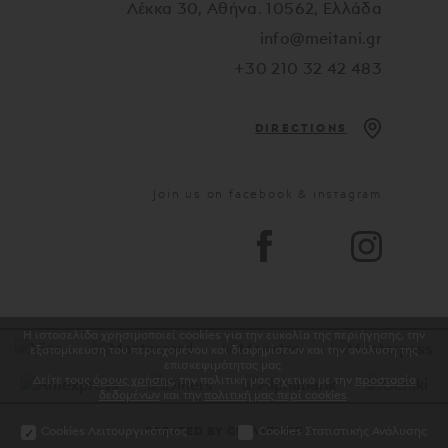
Λέκκα 30, Αθήνα. 10562, Ελλάδα
info@meitani.gr
+30 210 32 42 483
DIRECTIONS
Join us on facebook & instagram
Η ιστοσελίδα χρησιμοποιεί cookies για την ευκολία της περιήγησης, την
εξατομίκευση του περιεχομένου και διαφημίσεων και την ανάλυση της
επισκεψιμότητας μας.
Δείτε τους
όρους χρήσης
, την πολιτική μας σχετικά με την
προστασία
δεδομένων
και την
πολιτική μας περί cookies
.
Cookies Λειτουργικότητας
Cookies Στατιστικής Ανάλυσης
CREATED BY GRAVITY.GR