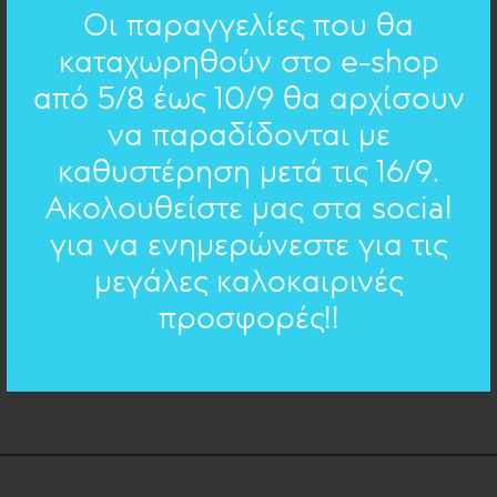
συνεπώς δεν ισχύει η δυνατότητα επιλογής ποιήματος η
Οι παραγγελίες που θα
δικού σας κειμένου.
καταχωρηθούν στο e-shop
από 5/8 έως 10/9 θα αρχίσουν
110cm
ΜΗΚΟΣ:
να παραδίδονται με
110cm
ΔΙΑΣΤΑΣΕΙΣ:
καθυστέρηση μετά τις 16/9.
ορείχαλκος, πολύχρωμες γυάλινες χάντρες,
ΥΛΙΚΟ:
χάντρες millefiori
Ακολουθείστε μας στα social
για να ενημερώνεστε για τις
μεγάλες καλοκαιρινές
ΠΟΣΟΤΗΤΑ
προσφορές!!
ΠΡΟΣΘΗΚΗ