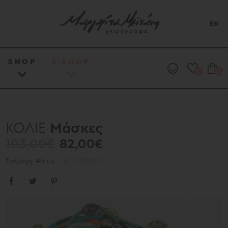
EN
SHOP
E.SHOP
0
0
Μάσκες
ΚΟΛΙΕ
103,00€
82,00€
Συλλογή: Africa
[AFK003030]