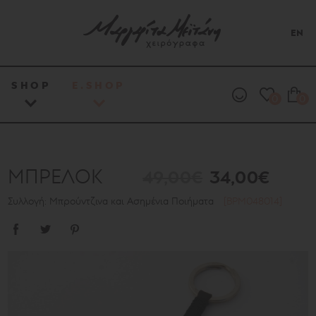
EN
SHOP
E.SHOP
0
0
ΜΠΡΕΛΟΚ
49,00€
34,00€
Συλλογή: Μπρούντζινα και Ασημένια Ποιήματα
[BPM048014]