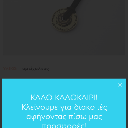
ορείχαλκος
ΥΛΙΚΟ:
ΧΕΙΡΟΓΡΑΦΟ ΣΤΟ ΚΟΣΜΗΜΑ
ΚΑΛΟ ΚΑΛΟΚΑΙΡΙ!
Κλείνουμε για διακοπές
Ερωτόκριτος
- Βιτσέντζος Κορνάρος
αφήνοντας πίσω μας
προσφορές!
Του κύκλου τα γυρίσματα που