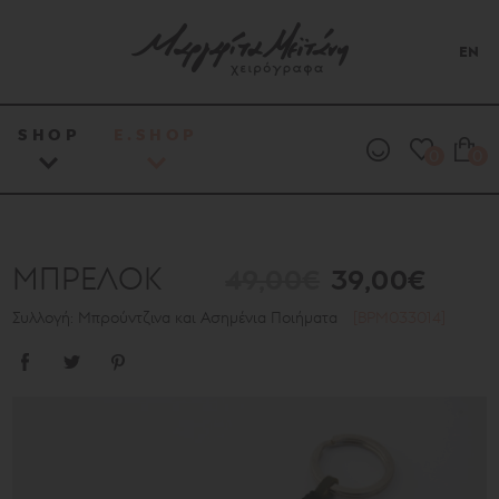
EN
SHOP
E.SHOP
0
0
ΜΠΡΕΛΟΚ
49,00€
39,00€
Συλλογή: Μπρούντζινα και Ασημένια Ποιήματα
[BPM033014]