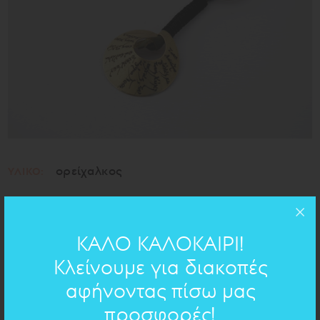
ορείχαλκος
ΥΛΙΚΟ:
ΧΕΙΡΟΓΡΑΦΟ ΣΤΟ ΚΟΣΜΗΜΑ
ΚΑΛΟ ΚΑΛΟΚΑΙΡΙ!
Κλείνουμε για διακοπές
Ιθάκη
- Κ.Π. ΚΑΒΑΦΗΣ
αφήνοντας πίσω μας
προσφορές!
Τους Λαιστρυγόνας και τους Κύκλωπας,