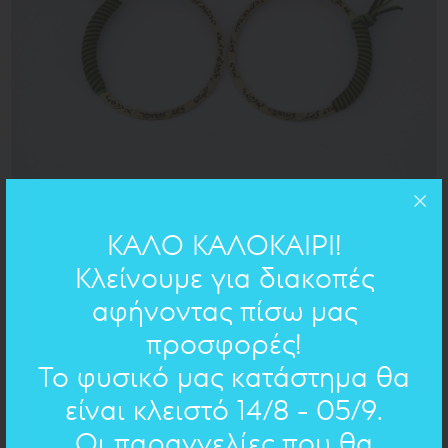
ΚΑΛΟ ΚΑΛΟΚΑΙΡΙ!
d=5cm
ΔΙΑΣΤΑΣΕΙΣ:
Κλείνουμε για διακοπές
ορείχαλκος
ΥΛΙΚΟ:
αφήνοντας πίσω μας
προσφορές!
ΧΕΙΡΟΓΡΑΦΟ ΣΤΟ ΚΟΣΜΗΜΑ
Το φυσικό μας κατάστημα θα
είναι κλειστό 14/8 - 05/9.
Επιλέξτε χειρόγραφο
Οι παραγγελίες που θα