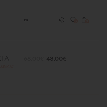
EN
0
0
ΚΙΑ
68,00€
48,00€
AS116020]