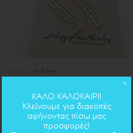
h=3,5cm
ΔΙΑΣΤΑΣΕΙΣ:
ορείχαλκος
ΥΛΙΚΟ:
ΚΑΛΟ ΚΑΛΟΚΑΙΡΙ!
ΧΕΙΡΟΓΡΑΦΟ ΣΤΟ ΚΟΣΜΗΜΑ
Κλείνουμε για διακοπές
αφήνοντας πίσω μας
Αντιγονη
- Σοφοκλής
προσφορές!