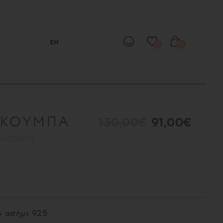
EN
0
0
ΟΚΟΥΜΠΑ
130,00€
91,00€
KLM228027]
& ασήμι 925