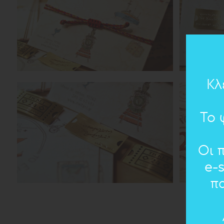
Κλ
Το 
Οι 
e-
π