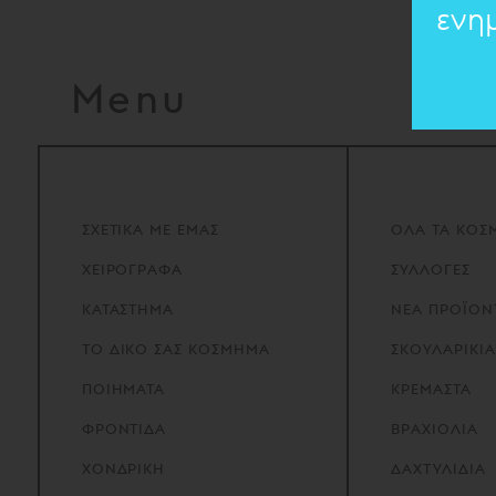
ενη
Menu
ΣΧΕΤΙΚΑ
ΜΕ
ΕΜΑΣ
ΟΛΑ ΤΑ ΚΟΣ
ΧΕΙΡΟΓΡΑΦΑ
ΣΥΛΛΟΓΕΣ
ΚΑΤΑΣΤΗΜΑ
ΝΕΑ ΠΡΟΪΟΝ
ΤΟ
ΔΙΚΟ
ΣΑΣ
ΚΟΣΜΗΜΑ
ΣΚΟΥΛΑΡΙΚΙΑ
ΠΟΙΗΜΑΤΑ
ΚΡΕΜΑΣΤΑ
ΦΡΟΝΤΙΔΑ
ΒΡΑΧΙΟΛΙΑ
ΧΟΝΔΡΙΚΗ
ΔΑΧΤΥΛΙΔΙΑ