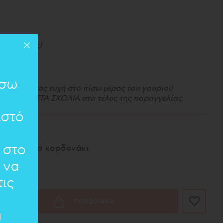
 24 να πας!
ίσω
την δικιά σας ευχή στο πίσω μέρος του γουριού
στε την ΣΤΑ ΣΧΟΛΙΑ στο τέλος της παραγγελίας.
ιστό
cm
 στο
 συνθετικό κορδονάκι
 να
ις
ΠΡΟΣΘΗΚΗ
α