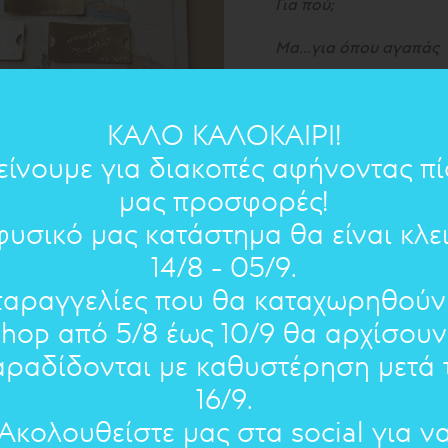
Για πού;
Μα...για όπου αγαπάς
Μόνο φρόντισε μες στο
ΚΑΛΟ ΚΑΛΟΚΑΙΡΙ!
είνουμε για διακοπές αφήνοντας π
ΣΗΜΕΙΩΣΗ : Αν θέλετε 
μας προσφορές!
παρακαλώ πληκτρολογεί
φυσικό μας κατάστημα θα είναι κλε
14/8 - 05/9.
3 Χ 1,5 
ΔΙΑΣΤΑΣΕΙΣ:
παραγγελίες που θα καταχωρηθούν
ορείχαλκος ,
ΥΛΙΚΟ:
shop από 5/8 έως 10/9 θα αρχίσουν
αραδίδονται με καθυστέρηση μετά τ
ΠΟΣΟΤΗΤΑ
16/9.
Ακολουθείστε μας στα social για ν