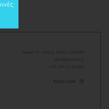
ινές
Λέκκα 30, Αθήνα. 10562, Ελλάδα
info@meitani.gr
+30 210 32 42 483
DIRECTIONS