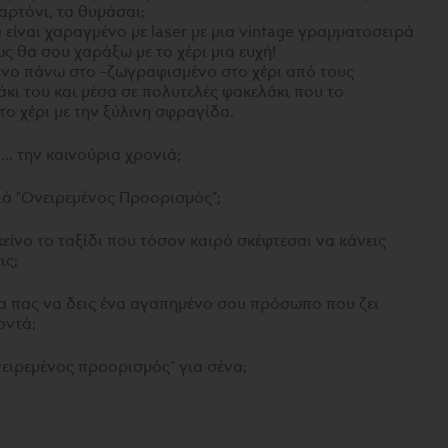
αρτόνι, τα θυμάσαι;
είναι χαραγμένο με laser με μια vintage γραμματοσειρά
ς θα σου χαράξω με το χέρι μια ευχή!
νο πάνω στο -ζωγραφισμένο στο χέρι από τους
κι του και μέσα σε πολυτελές φακελάκι που το
ο χέρι με την ξύλινη σφραγίδα.
 ... την καινούρια χρονιά;
νιά "Ονειρεμένος Προορισμός";
εκείνο το ταξίδι που τόσον καιρό σκέφτεσαι να κάνεις
ις;
 να πας να δεις ένα αγαπημένο σου πρόσωπο που ζει
οντά;
ονειρεμένος προορισμός" για σένα;