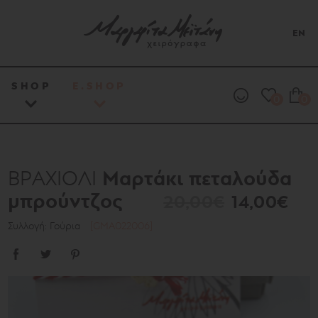
EN
SHOP
E.SHOP
0
0
Μαρτάκι πεταλούδα
ΒΡΑΧΙΟΛΙ
μπρούντζος
20,00€
14,00€
Συλλογή: Γούρια
[GMA022006]