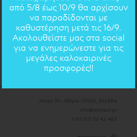
2 cm
από 5/8 έως 10/9 θα αρχίσουν
ΔΙΑΣΤΑΣΕΙΣ:
Ορείχαλκος
να παραδίδονται με
ΥΛΙΚΟ:
καθυστέρηση μετά τις 16/9.
Ακολουθείστε μας στα social
ΠΟΣΟΤΗΤΑ
για να ενημερώνεστε για τις
ΠΡΟΣΘΗΚΗ
μεγάλες καλοκαιρινές
προσφορές!!
Λέκκα 30, Αθήνα. 10562, Ελλάδα
info@meitani.gr
+30 210 32 42 483