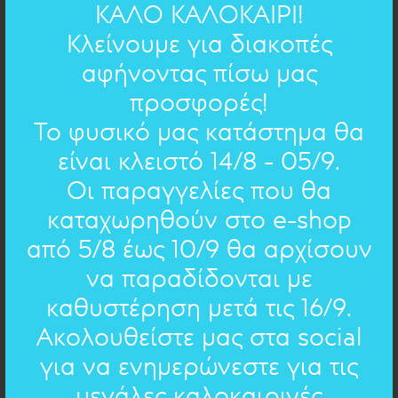
ορείχαλκος
ΥΛΙΚΟ:
ΚΑΛΟ ΚΑΛΟΚΑΙΡΙ!
Κλείνουμε για διακοπές
αφήνοντας πίσω μας
ΧΕΙΡΟΓΡΑΦΟ ΣΤΟ ΚΟΣΜΗΜΑ
προσφορές!
Ο ήλιος δεν αναπαύεται ποτέ
- Γ.
Το φυσικό μας κατάστημα θα
Σαραντάρης
είναι κλειστό 14/8 - 05/9.
Οι παραγγελίες που θα
Ο ήλιος δεν αναπαύεται ποτέ
καταχωρηθούν στο e-shop
Κάποτε η χαρά μας αναπαύεται
Όπου περνάμε φυτρώνουν δέντρα
από 5/8 έως 10/9 θα αρχίσουν
Ένας αγέρας απαλός
Ανοίγει τα μάτια των λουλουδιών
να παραδίδονται με
Μοσχομυρίζουν τα σύννεφα (...)
καθυστέρηση μετά τις 16/9.
Όνειρο είναι η γη
Ακολουθείστε μας στα social
για να ενημερώνεστε για τις
EΠΙΛΟΓΗ ΑΛΛΟΥ ΚΕΙΜΕΝΟΥ
μεγάλες καλοκαιρινές