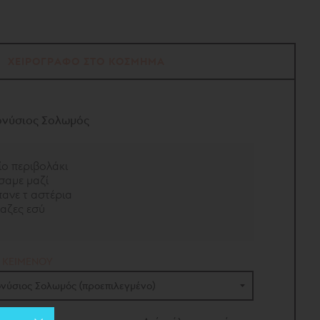
ΧΕΙΡΟΓΡΑΦΟ ΣΤΟ ΚΟΣΜΗΜΑ
ονύσιος Σολωμός
ίο περιβολάκι
σαμε μαζί
ανε τ αστέρια
ταζες εσύ
 ΚΕΙΜΕΝΟΥ
ονύσιος Σολωμός (προεπιλεγμένο)
νύσιος Σολωμός
(προεπιλεγμένο)