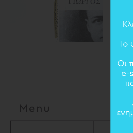
Κλ
Το 
Οι 
e-
π
Menu
ενη