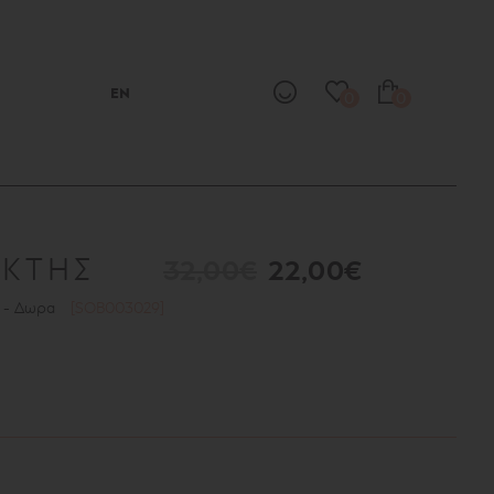
EN
0
0
ΙΚΤΗΣ
32,00€
22,00€
s - Δωρα
[SOB003029]