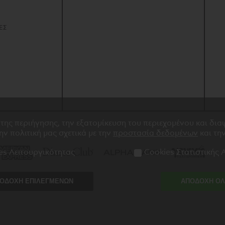
Ναπολέ
ποίημα
Ύμνος στ
ΕΣ
Σαν αερά
 της περιήγησης, την εξατομίκευση του περιεχομένου και δι
την πολιτική μας σχετικά με την
προστασία δεδομένων
και τη
es Λειτουργικότητας
Cookies Στατιστικής
ΟΔΟΧΗ ΕΠΙΛΕΓΜΕΝΩΝ
ΑΠΟΔΟΧΗ Ο