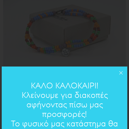
ΚΑΛΟ ΚΑΛΟΚΑΙΡΙ!
Κλείνουμε για διακοπές
αφήνοντας πίσω μας
προσφορές!
Το φυσικό μας κατάστημα θα
Βραχιόλι ποδιού που φοράς άνετα όλο το καλοκαίρι!