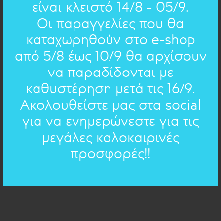
Μπορεί να υπάρχουν μικρές διαφορές από τις φωτό στις
είναι κλειστό 14/8 - 05/9.
χάντρες ανάλογα με την διαθεσιμότητα.
Οι παραγγελίες που θα
Αν θέλετε κάποια παραλλαγή παρακαλώ γράψτε το στα
σχόλια της παραγγελίας.
καταχωρηθούν στο e-shop
από 5/8 έως 10/9 θα αρχίσουν
24cm , 26cm , 27,5cm
ΔΙΑΣΤΑΣΕΙΣ:
να παραδίδονται με
ασήμι, γυάλινες χάντρες
ΥΛΙΚΟ:
καθυστέρηση μετά τις 16/9.
Ακολουθείστε μας στα social
ΠΟΣΟΤΗΤΑ
ΜΕΓΕΘΟΣ
για να ενημερώνεστε για τις
μεγάλες καλοκαιρινές
προσφορές!!
ΠΡΟΣΘΗΚΗ