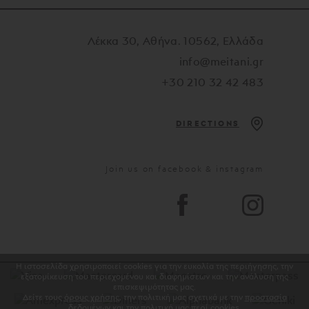
Λέκκα 30, Αθήνα. 10562, Ελλάδα
info@meitani.gr
+30 210 32 42 483
DIRECTIONS
Join us on facebook & instagram
Η ιστοσελίδα χρησιμοποιεί cookies για την ευκολία της περιήγησης, την
εξατομίκευση του περιεχομένου και διαφημίσεων και την ανάλυση της
επισκεψιμότητας μας.
Δείτε τους
όρους χρήσης
, την πολιτική μας σχετικά με την
προστασία
δεδομένων
και την
πολιτική μας περί cookies
.