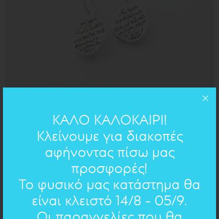
ΚΑΛΟ ΚΑΛΟΚΑΙΡΙ!
h=2cm
ΔΙΑΣΤΑΣΕΙΣ:
Κλείνουμε για διακοπές
ασήμι 925
ΥΛΙΚΟ:
αφήνοντας πίσω μας
προσφορές!
ΧΕΙΡΟΓΡΑΦΟ ΣΤΟ ΚΟΣΜΗΜΑ
Το φυσικό μας κατάστημα θα
είναι κλειστό 14/8 - 05/9.
Επιλέξτε χειρόγραφο
Οι παραγγελίες που θα