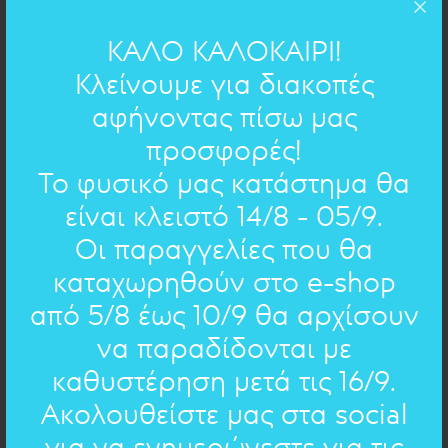
ΚΑΛΟ ΚΑΛΟΚΑΙΡΙ!
Κλείνουμε για διακοπές
αφήνοντας πίσω μας
4cm
ΔΙΑΣΤΑΣΕΙΣ:
προσφορές!
ορείχαλκος
ΥΛΙΚΟ:
Το φυσικό μας κατάστημα θα
είναι κλειστό 14/8 - 05/9.
ΧΕΙΡΟΓΡΑΦΟ ΣΤΟ ΚΟΣΜΗΜΑ
Οι παραγγελίες που θα
καταχωρηθούν στο e-shop
Το όνειρο
- Διονύσιος Σολωμός
από 5/8 έως 10/9 θα αρχίσουν
να παραδίδονται με
Άκου εν όνειρο ψυχή μου
Και της ομορφιάς θεά
καθυστέρηση μετά τις 16/9.
Μου εφαινότουν όπως ήμουν
Ακολουθείστε μας στα social
Μετ εσένα μια νυχτιά
για να ενημερώνεστε για τις