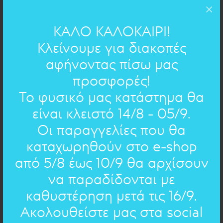
ΚΑΛΟ ΚΑΛΟΚΑΙΡΙ!
Κλείνουμε για διακοπές
Μπορείτε να διαλέξετε αυτό το πρωτότυπο ρόδι για να
το χαρίσετε στους αγαπημένους σας , επιλέγοντας εσείς
αφήνοντας πίσω μας
τους στίχους που θα χαράξουμε επάνω!
προσφορές!
Το συγκεκριμένο γράφει:
Το φυσικό μας κατάστημα θα
είναι κλειστό 14/8 - 05/9.
"Όσα τα σπόρια του ροδιού ναι είναι οι χαρές σας, υγεία
Οι παραγγελίες που θα
νά'χετε εσείς κι οι οικογένειές σας!"
καταχωρηθούν στο e-shop
από 5/8 έως 10/9 θα αρχίσουν
d=5cm
ΔΙΑΣΤΑΣΕΙΣ:
να παραδίδονται με
ορείχαλκος οξειδωμένος
ΥΛΙΚΟ:
καθυστέρηση μετά τις 16/9.
Ακολουθείστε μας στα social
ΧΕΙΡΟΓΡΑΦΟ ΣΤΟ ΚΟΣΜΗΜΑ