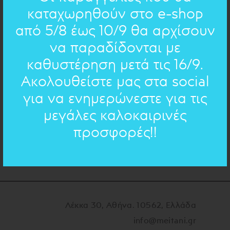
6 cm
καταχωρηθούν στο e-shop
ΔΙΑΣΤΑΣΕΙΣ:
οξειδωμένος μπρούντζος
από 5/8 έως 10/9 θα αρχίσουν
ΥΛΙΚΟ:
να παραδίδονται με
καθυστέρηση μετά τις 16/9.
ΠΟΣΟΤΗΤΑ
ΒΑΜΒΑΚΕΡΟ ΦΟΥΝΤΑΚΙ
Ακολουθείστε μας στα social
για να ενημερώνεστε για τις
μεγάλες καλοκαιρινές
ΠΡΟΣΘΗΚΗ
προσφορές!!
Λέκκα 30, Αθήνα. 10562, Ελλάδα
info@meitani.gr