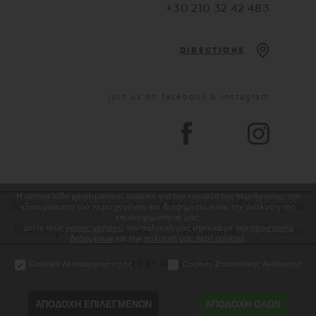
+30 210 32 42 483
DIRECTIONS
Join us on facebook & instagram
Η ιστοσελίδα χρησιμοποιεί cookies για την ευκολία της περιήγησης, την
εξατομίκευση του περιεχομένου και διαφημίσεων και την ανάλυση της
επισκεψιμότητας μας.
Δείτε τους
όρους χρήσης
, την πολιτική μας σχετικά με την
προστασία
δεδομένων
και την
πολιτική μας περί cookies
.
Cookies Λειτουργικότητας
Cookies Στατιστικής Ανάλυσης
CREATED BY GRAVITY.GR
ΑΠΟΔΟΧΗ ΕΠΙΛΕΓΜΕΝΩΝ
ΑΠΟΔΟΧΗ ΟΛΩΝ