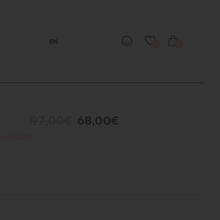
EN
0
0
Ο
97,00€
68,00€
KLK064027]