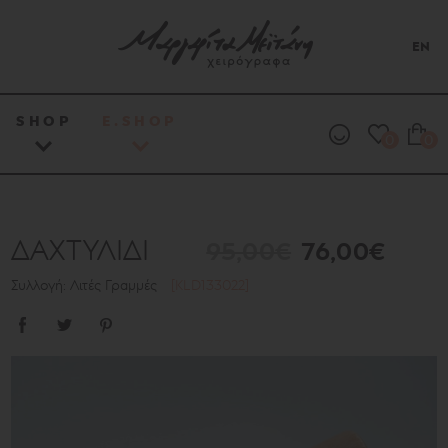
EN
SHOP
E.SHOP
0
0
ΔΑΧΤΥΛΙΔΙ
95,00€
76,00€
Συλλογή: Λιτές Γραμμές
[KLD133022]