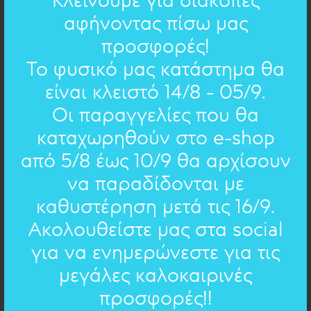
αφήνοντας πίσω μας
προσφορές!
φάρδος βέρας=4mm
ΔΙΑΣΤΑΣΕΙΣ:
Το φυσικό μας κατάστημα θα
ασήμι 925
ΥΛΙΚΟ:
είναι κλειστό 14/8 - 05/9.
Οι παραγγελίες που θα
ΧΕΙΡΟΓΡΑΦΟ ΣΤΟ ΚΟΣΜΗΜΑ
καταχωρηθούν στο e-shop
από 5/8 έως 10/9 θα αρχίσουν
Επιλέξτε χειρόγραφο
να παραδίδονται με
Επιλέξτε χειρόγραφο
καθυστέρηση μετά τις 16/9.
Ακολουθείστε μας στα social
Ευχές
- 16 ποιήματα
Δείτε όλα τα ποιήματα
για να ενημερώνεστε για τις
Μαργαρίτα Μεϊτάνη
Ευχές
: βρες γαλήνη στα μικρά
- 16 ποιήματα
μεγάλες καλοκαιρινές
ΣΥΜΠΛΗΡΩΣΤΕ ΤΟ ΔΙΚΟ ΣΑΣ ΚΕΙΜΕΝΟ
Ευχές
Γ. Σαραντάρης
: η δύναμή σου εσύ
Ινδία
: Θέλω να πάω στη Ινδία ένα ταξίδι μακρινό / Θέλω να πάω στην Ινδία θέλω να λείψω για καιρό
- 13 ποιήματα
Συμπληρώστε στο παρακάτω πεδίο το
προσφορές!!
κείμενο που σας εκφράζει, για να