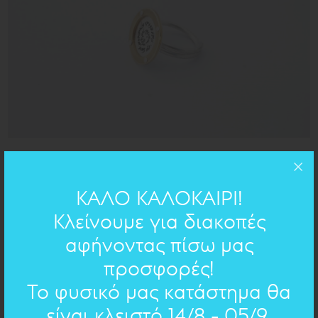
d=2cm
ΔΙΑΣΤΑΣΕΙΣ:
ΚΑΛΟ ΚΑΛΟΚΑΙΡΙ!
ορείχαλκος & ασήμι 925
ΥΛΙΚΟ:
Κλείνουμε για διακοπές
αφήνοντας πίσω μας
ΧΕΙΡΟΓΡΑΦΟ ΣΤΟ ΚΟΣΜΗΜΑ
προσφορές!
Το φυσικό μας κατάστημα θα
Επιλέξτε χειρόγραφο
είναι κλειστό 14/8 - 05/9.