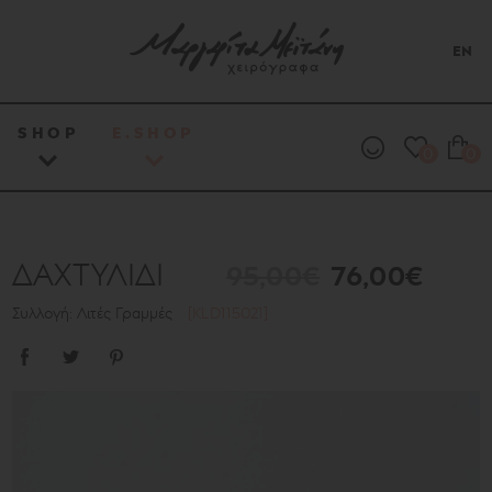
EN
SHOP
E.SHOP
0
0
ΔΑΧΤΥΛΙΔΙ
95,00€
76,00€
Συλλογή: Λιτές Γραμμές
[KLD115021]