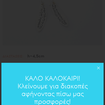
h=4,5cm
ΔΙΑΣΤΑΣΕΙΣ:
ασήμι 925
ΥΛΙΚΟ:
ΚΑΛΟ ΚΑΛΟΚΑΙΡΙ!
ΧΕΙΡΟΓΡΑΦΟ ΣΤΟ ΚΟΣΜΗΜΑ
Κλείνουμε για διακοπές
αφήνοντας πίσω μας
Γαλήνη
- Διονύσιος Σολωμός
προσφορές!