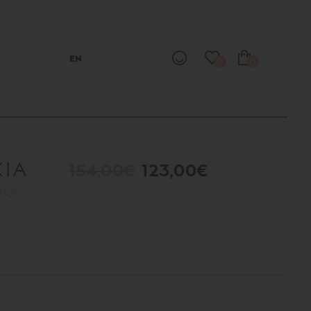
EN
0
0
ΚΙΑ
154,00€
123,00€
030]