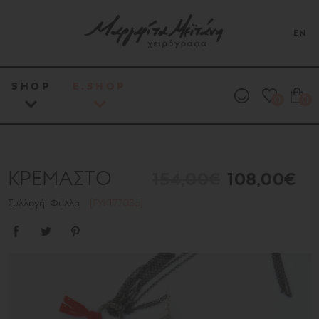
EN
SHOP
E.SHOP
0
0
ΚΡΕΜΑΣΤΟ
154,00€
108,00€
Συλλογή: Φύλλα
[FYK177036]