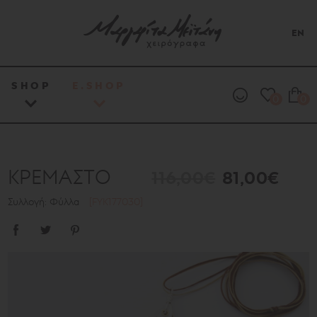
EN
SHOP
E.SHOP
0
0
ΚΡΕΜΑΣΤΟ
116,00€
81,00€
Συλλογή: Φύλλα
[FYK177030]