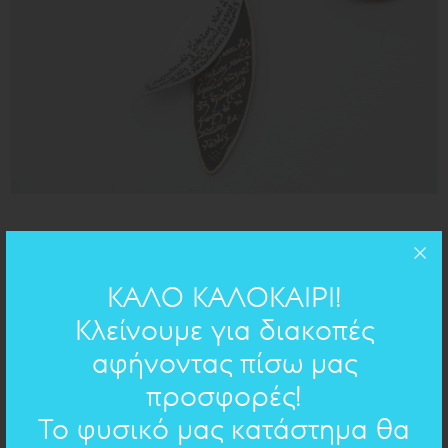
90cm
ΜΗΚΟΣ:
h=6,5cm
ΔΙΑΣΤΑΣΕΙΣ:
ΚΑΛΟ ΚΑΛΟΚΑΙΡΙ!
ορείχαλκος & ασήμι 925
ΥΛΙΚΟ:
Κλείνουμε για διακοπές
αφήνοντας πίσω μας
ΧΕΙΡΟΓΡΑΦΟ ΣΤΟ ΚΟΣΜΗΜΑ
προσφορές!
Το φυσικό μας κατάστημα θα
Επιλέξτε χειρόγραφο