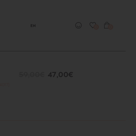
EN
0
0
Ο
59,00€
47,00€
4017]